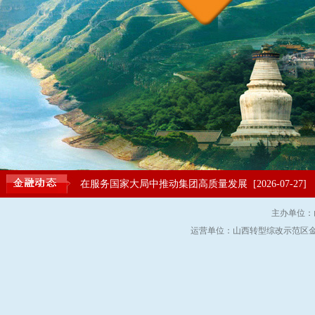
在服务国家大局中推动集团高质量发展
[2026-07-27]
中央结算公司支持首例涉外金融市场测试案例落地
[20
推进“防风险、强管理、促发展、保安全”走深走实
[202
主办单位：
运营单位：山西转型综改示范区