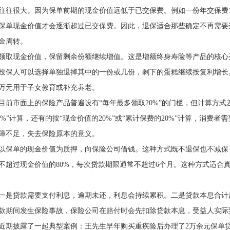
往往很大。因为保单前期的现金价值远低于已交保费。例如一份年交保费
保单现金价值才会逐渐超过已交保费。因此，退保适合那些确定不再需要
金周转。
领取现金价值，保留剩余份额继续增值。这是增额终身寿险等产品的核心
投保人可以选择单独退掉其中的一份或几份，剩下的蛋糕继续按复利增长
万元用于子女教育或补充养老。
目前市面上的保险产品普遍设有“每年最多领取20%”的门槛，但计算方式
0%”计算，还有的按“现金价值的20%”或“累计保费的20%”计算，消费
障不足，失去保险原本的意义。
以保单的现金价值为质押，向保险公司借钱。这种方式既不退保也不减保
不超过现金价值的80%，每次贷款期限通常不超过6个月。这种方式适合
一是贷款需要支付利息，逾期未还，利息会持续累积。二是贷款本息合计
款期间发生保险事故，保险公司在赔付时会先扣除贷款本息，受益人实际
近期披露了一起典型案例：王先生早年购买重疾险后办理了2万余元保单贷款