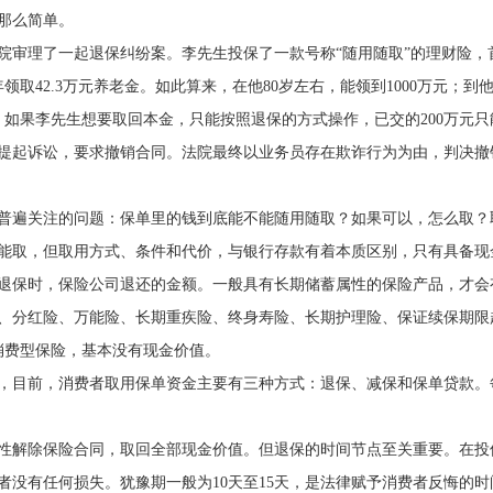
那么简单。
院审理了一起退保纠纷案。李先生投保了一款号称“随用随取”的理财险，首
取42.3万元养老金。如此算来，在他80岁左右，能领到1000万元；到他
如果李先生想要取回本金，只能按照退保的方式操作，已交的200万元只能
提起诉讼，要求撤销合同。法院最终以业务员存在欺诈行为为由，判决撤
普遍关注的问题：保单里的钱到底能不能随用随取？如果可以，怎么取？
能取，但取用方式、条件和代价，与银行存款有着本质区别，只有具备现金
退保时，保险公司退还的金额。一般具有长期储蓄属性的保险产品，才会
、分红险、万能险、长期重疾险、终身寿险、长期护理险、保证续保期限
消费型保险，基本没有现金价值。
，目前，消费者取用保单资金主要有三种方式：退保、减保和保单贷款。
性解除保险合同，取回全部现金价值。但退保的时间节点至关重要。在投
者没有任何损失。犹豫期一般为10天至15天，是法律赋予消费者反悔的