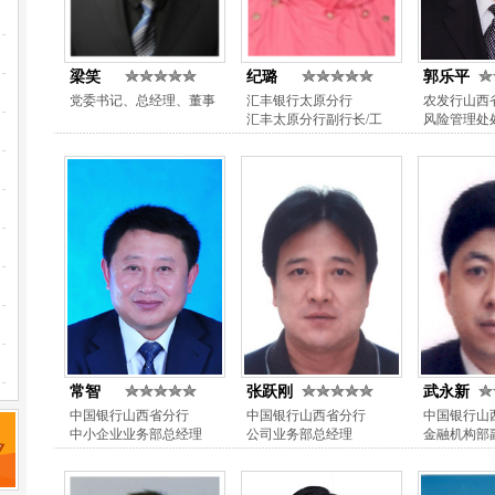
梁笑
纪璐
郭乐平
党委书记、总经理、董事
汇丰银行太原分行
农发行山西
汇丰太原分行副行长/工
风险管理处
常智
张跃刚
武永新
中国银行山西省分行
中国银行山西省分行
中国银行山
中小企业业务部总经理
公司业务部总经理
金融机构部