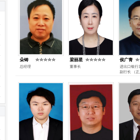
朵铸
梁丽星
侯广青
总经理
董事长
进出口银行
副行长 （