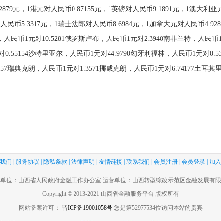
4.2879元，1港元对人民币0.87155元，1英镑对人民币9.1891元，1澳大利
人民币5.3317元，1瑞士法郎对人民币8.6984元，1加拿大元对人民币4.928
，人民币1元对10.5281俄罗斯卢布，人民币1元对2.3940南非兰特，人民币1
0.55154沙特里亚尔，人民币1元对44.9790匈牙利福林，人民币1元对0.5
657瑞典克朗，人民币1元对1.3571挪威克朗，人民币1元对6.74177土耳其
。
我们
|
服务协议
|
隐私条款
|
法律声明
|
友情链接
|
联系我们
|
会员注册
|
会员登录
|
加入
办单位：山西省人民政府金融工作办公室 运营单位：山西转型综改示范区金融发展有限
Copyright © 2013-2021 山西省金融服务平台 版权所有
网站备案许可：
晋ICP备19001058号
您是第52977534位访问本站的贵宾